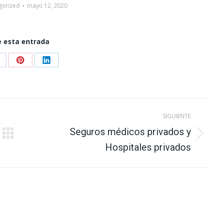
gorized
mayo 12, 2020
 esta entrada
hare
Share
Share
n
on
on
acebook
Pinterest
LinkedIn
SIGUIENTE
Seguros médicos privados y
Publicación
Hospitales privados
siguiente: