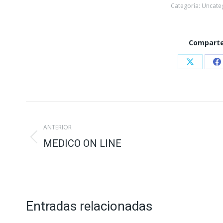
Categoría:
Uncate
Comparte
Share
S
on
o
X
F
Navegación
ANTERIOR
entre
Publicación
MEDICO ON LINE
publicaciones
anterior:
Entradas relacionadas